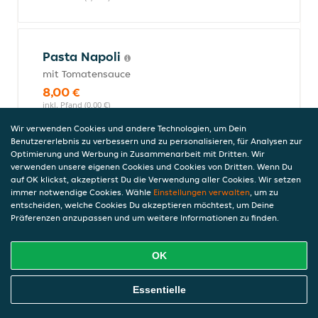
Pasta Napoli
mit Tomatensauce
8,00 €
inkl. Pfand (0,00 €)
Wir verwenden Cookies und andere Technologien, um Dein
Benutzererlebnis zu verbessern und zu personalisieren, für Analysen zur
Optimierung und Werbung in Zusammenarbeit mit Dritten. Wir
Pasta Bolognese
verwenden unsere eigenen Cookies und Cookies von Dritten. Wenn Du
auf OK klickst, akzeptierst Du die Verwendung aller Cookies. Wir setzen
mit Hackfleischsauce
immer notwendige Cookies. Wähle
Einstellungen verwalten
, um zu
8,50 €
entscheiden, welche Cookies Du akzeptieren möchtest, um Deine
inkl. Pfand (0,00 €)
Präferenzen anzupassen und um weitere Informationen zu finden.
OK
Pasta Carbonara
Online Essen Bestellen
mit Sahnesauce, Schinken und Ei
Essentielle
8,50 €