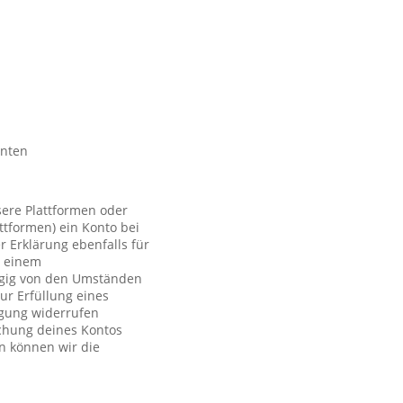
nnten
sere Plattformen oder
ttformen) ein Konto bei
r Erklärung ebenfalls für
t einem
ngig von den Umständen
ur Erfüllung eines
ligung widerrufen
schung deines Kontos
n können wir die