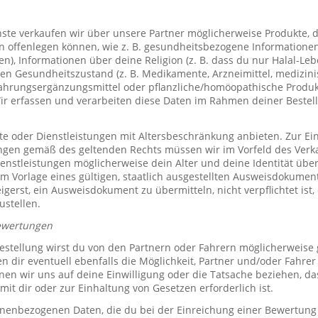
te verkaufen wir über unsere Partner möglicherweise Produkte, d
offenlegen können, wie z. B. gesundheitsbezogene Informationen 
, Informationen über deine Religion (z. B. dass du nur Halal-Leben
en Gesundheitszustand (z. B. Medikamente, Arzneimittel, medizini
ahrungsergänzungsmittel oder pflanzliche/homöopathische Produk
Wir erfassen und verarbeiten diese Daten im Rahmen deiner Bestel
e oder Dienstleistungen mit Altersbeschränkung anbieten. Zur Ei
ungen gemäß des geltenden Rechts müssen wir im Vorfeld des Verk
ienstleistungen möglicherweise dein Alter und deine Identität übe
 Vorlage eines gültigen, staatlich ausgestellten Ausweisdokuments
eigerst, ein Ausweisdokument zu übermitteln, nicht verpflichtet ist,
ustellen.
ewertungen
stellung wirst du von den Partnern oder Fahrern möglicherweise
n dir eventuell ebenfalls die Möglichkeit, Partner und/oder Fahre
n wir uns auf deine Einwilligung oder die Tatsache beziehen, das
mit dir oder zur Einhaltung von Gesetzen erforderlich ist.
sonenbezogenen Daten, die du bei der Einreichung einer Bewertung