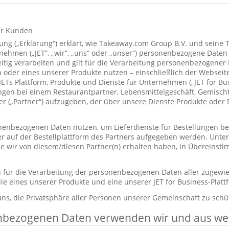
ür Kunden
ung („Erklärung“) erklärt, wie Takeaway.com Group B.V. und seine 
hmen („JET“, „wir“, „uns“ oder „unser“) personenbezogene Daten
itig verarbeiten und gilt für die Verarbeitung personenbezogener
 oder eines unserer Produkte nutzen – einschließlich der Webseite
 JETs Plattform, Produkte und Dienste für Unternehmen („JET for B
ungen bei einem Restaurantpartner, Lebensmittelgeschäft, Gemisc
r („Partner“) aufzugeben, der über unsere Dienste Produkte oder 
enbezogenen Daten nutzen, um Lieferdienste für Bestellungen bere
er auf der Bestellplattform des Partners aufgegeben werden. Unt
die wir von diesem/diesen Partner(n) erhalten haben, in Übereinst
ch für die Verarbeitung der personenbezogenen Daten aller zugewi
ie eines unserer Produkte und eine unserer JET for Business-Plat
 uns, die Privatsphäre aller Personen unserer Gemeinschaft zu schü
nbezogenen Daten verwenden wir und aus w