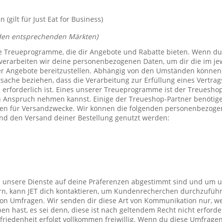
(gilt für Just Eat for Business)
den entsprechenden Märkten)
e Treueprogramme, die dir Angebote und Rabatte bieten. Wenn du
verarbeiten wir deine personenbezogenen Daten, um dir die im j
er Angebote bereitzustellen. Abhängig von den Umständen können 
tsache beziehen, dass die Verarbeitung zur Erfüllung eines Vertrag
 erforderlich ist. Eines unserer Treueprogramme ist der Treuesho
n Anspruch nehmen kannst. Einige der Treueshop-Partner benötig
n für Versandzwecke. Wir können die folgenden personenbezogen
nd den Versand deiner Bestellung genutzt werden:
s unsere Dienste auf deine Präferenzen abgestimmt sind und um 
rn, kann JET dich kontaktieren, um Kundenrecherchen durchzufüh
on Umfragen. Wir senden dir diese Art von Kommunikation nur, we
en hast, es sei denn, diese ist nach geltendem Recht nicht erforde
iedenheit erfolgt vollkommen freiwillig. Wenn du diese Umfragen