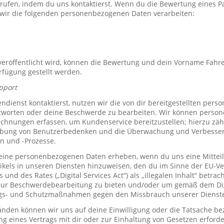
rrufen, indem du uns kontaktierst. Wenn du die Bewertung eines P
 wir die folgenden personenbezogenen Daten verarbeiten:
röffentlicht wird, können die Bewertung und dein Vorname Fahre
erfügung gestellt werden.
pport
ienst kontaktierst, nutzen wir die von dir bereitgestellten per
tworten oder deine Beschwerde zu bearbeiten. Wir können perso
hnungen erfassen, um Kundenservice bereitzustellen; hierzu zähl
bung von Benutzerbedenken und die Überwachung und Verbesse
n und -Prozesse.
ine personenbezogenen Daten erheben, wenn du uns eine Mitteil
ikels in unseren Diensten hinzuweisen, den du im Sinne der EU-
und des Rates („Digital Services Act“) als „illegalen Inhalt“ betrac
zur Beschwerdebearbeitung zu bieten und/oder um gemäß dem Digi
ngs- und Schutzmaßnahmen gegen den Missbrauch unserer Dienste 
den können wir uns auf deine Einwilligung oder die Tatsache bez
ng eines Vertrags mit dir oder zur Einhaltung von Gesetzen erforde