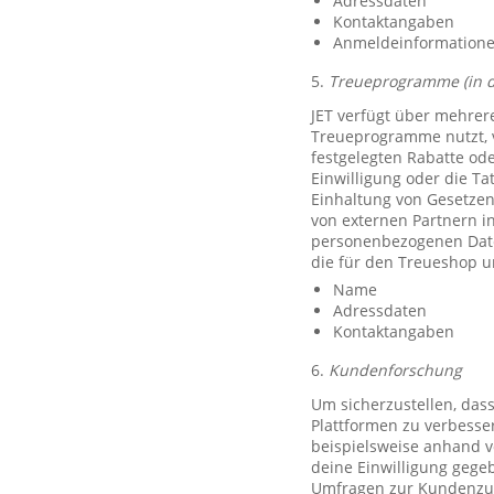
Adressdaten
Kontaktangaben
Anmeldeinformationen 
5.
Treueprogramme (in 
JET verfügt über mehrer
Treueprogramme nutzt, 
festgelegten Rabatte od
Einwilligung oder die Ta
Einhaltung von Gesetzen
von externen Partnern i
personenbezogenen Date
die für den Treueshop u
Name
Adressdaten
Kontaktangaben
6.
Kundenforschung
Um sicherzustellen, das
Plattformen zu verbesse
beispielsweise anhand v
deine Einwilligung gegeb
Umfragen zur Kundenzufr