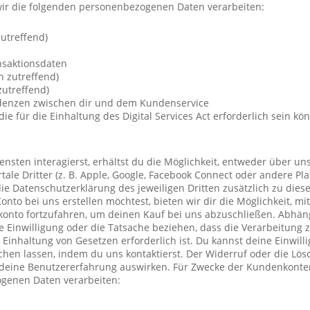
ir die folgenden personenbezogenen Daten verarbeiten:
utreffend)
nsaktionsdaten
n zutreffend)
utreffend)
ndenzen zwischen dir und dem Kundenservice
die für die Einhaltung des Digital Services Act erforderlich sein kö
nsten interagierst, erhältst du die Möglichkeit, entweder über un
ale Dritter (z. B. Apple, Google, Facebook Connect oder andere Pla
die Datenschutzerklärung des jeweiligen Dritten zusätzlich zu diese
Konto bei uns erstellen möchtest, bieten wir dir die Möglichkeit, mi
konto fortzufahren, um deinen Kauf bei uns abzuschließen. Abhä
 Einwilligung oder die Tatsache beziehen, dass die Verarbeitung z
r Einhaltung von Gesetzen erforderlich ist. Du kannst deine Einwil
chen lassen, indem du uns kontaktierst. Der Widerruf oder die Lö
 deine Benutzererfahrung auswirken. Für Zwecke der Kundenkonte
genen Daten verarbeiten: