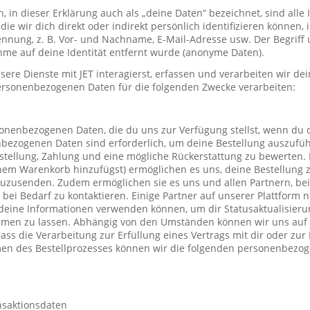
in dieser Erklärung auch als „deine Daten“ bezeichnet, sind alle
die wir dich direkt oder indirekt persönlich identifizieren können
nung, z. B. Vor- und Nachname, E-Mail-Adresse usw. Der Begriff u
me auf deine Identität entfernt wurde (anonyme Daten).
re Dienste mit JET interagierst, erfassen und verarbeiten wir d
ersonenbezogenen Daten für die folgenden Zwecke verarbeiten:
sonenbezogenen Daten, die du uns zur Verfügung stellst, wenn du 
nbezogenen Daten sind erforderlich, um deine Bestellung auszufüh
stellung, Zahlung und eine mögliche Rückerstattung zu bewerten. 
einem Warenkorb hinzufügst) ermöglichen es uns, deine Bestellung 
uzusenden. Zudem ermöglichen sie es uns und allen Partnern, be
h bei Bedarf zu kontaktieren. Einige Partner auf unserer Plattform
deine Informationen verwenden können, um dir Statusaktualisieru
mmen zu lassen. Abhängig von den Umständen können wir uns auf 
ass die Verarbeitung zur Erfüllung eines Vertrags mit dir oder zu
hmen des Bestellprozesses können wir die folgenden personenbezo
nsaktionsdaten