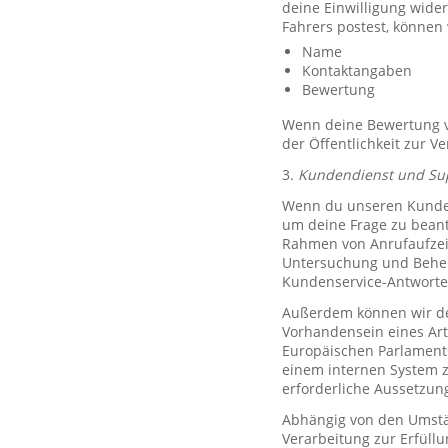
deine Einwilligung wide
Fahrers postest, können
Name
Kontaktangaben
Bewertung
Wenn deine Bewertung ve
der Öffentlichkeit zur V
3.
Kundendienst und Su
Wenn du unseren Kundend
um deine Frage zu bean
Rahmen von Anrufaufzeic
Untersuchung und Behe
Kundenservice-Antworte
Außerdem können wir de
Vorhandensein eines Art
Europäischen Parlaments 
einem internen System 
erforderliche Aussetzu
Abhängig von den Umstän
Verarbeitung zur Erfüllu