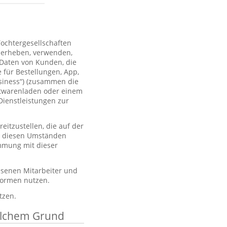
Tochtergesellschaften
 erheben, verwenden,
 Daten von Kunden, die
 für Bestellungen, App,
usiness“) (zusammen die
htwarenladen oder einem
Dienstleistungen zur
itzustellen, die auf der
er diesen Umständen
immung mit dieser
esenen Mitarbeiter und
tformen nutzen.
tzen.
elchem Grund